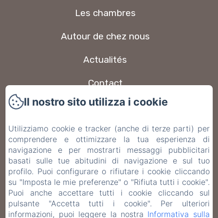
Les chambres
Autour de chez nous
Actualités
Contact
Il nostro sito utilizza i cookie
FAQ
Utilizziamo cookie e tracker (anche di terze parti) per
Informativa Privacy
comprendere e ottimizzare la tua esperienza di
navigazione e per mostrarti messaggi pubblicitari
Note legali
basati sulle tue abitudini di navigazione e sul tuo
profilo. Puoi configurare o rifiutare i cookie cliccando
Informazioni sui cookie
su "Imposta le mie preferenze" o "Rifiuta tutti i cookie".
Puoi anche accettare tutti i cookie cliccando sul
pulsante "Accetta tutti i cookie". Per ulteriori
EN
FR
ES
IT
DE
informazioni, puoi leggere la nostra
Informativa sulla