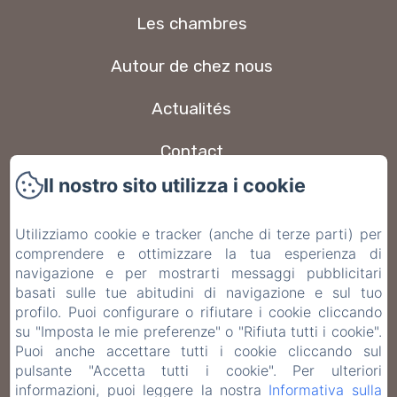
Les chambres
Autour de chez nous
Actualités
Contact
Il nostro sito utilizza i cookie
FAQ
Utilizziamo cookie e tracker (anche di terze parti) per
Informativa Privacy
comprendere e ottimizzare la tua esperienza di
navigazione e per mostrarti messaggi pubblicitari
Note legali
basati sulle tue abitudini di navigazione e sul tuo
profilo. Puoi configurare o rifiutare i cookie cliccando
Informazioni sui cookie
su "Imposta le mie preferenze" o "Rifiuta tutti i cookie".
Puoi anche accettare tutti i cookie cliccando sul
pulsante "Accetta tutti i cookie". Per ulteriori
EN
FR
ES
IT
DE
informazioni, puoi leggere la nostra
Informativa sulla