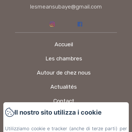
lesmeansubaye@gmail.com
Accueil
Les chambres
Autour de chez nous
Actualités
Contact
Il nostro sito utilizza i cookie
FAQ
Utilizziamo cookie e tracker (anche di terze parti) per
Informativa Privacy