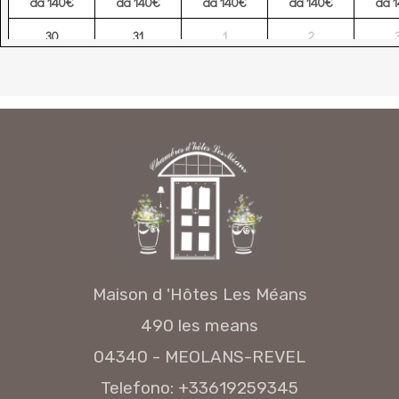
da 140€
da 140€
da 140€
da 140€
da 
30
31
1
2
da 140€
da 140€
da 140€
da 140€
da 
Maison d 'Hôtes Les Méans
490 les means
04340 - MEOLANS-REVEL
Telefono: +33619259345