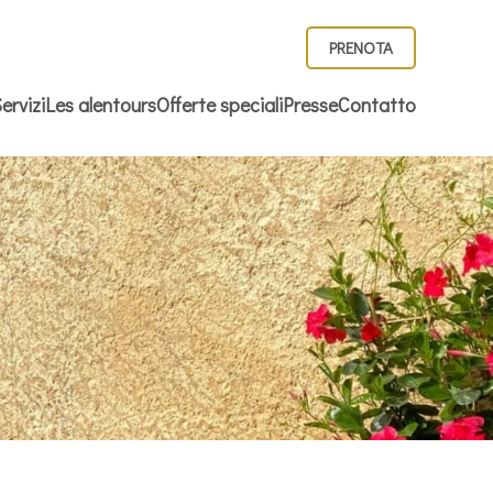
PRENOTA
ervizi
Les alentours
Offerte speciali
Presse
Contatto