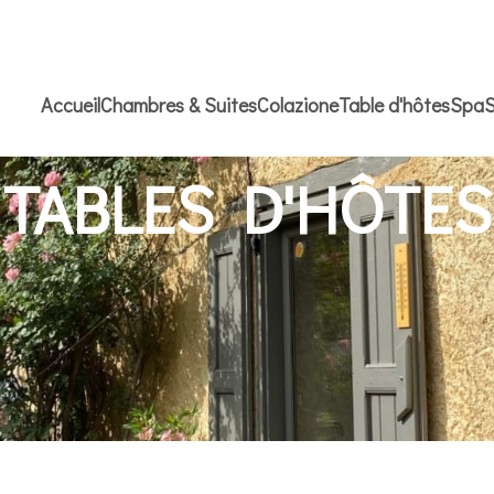
Accueil
Chambres & Suites
Colazione
Table d'hôtes
Spa
S
TABLES D'HÔTES