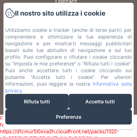
Contact
Il nostro sito utilizza i cookie
FAQ
Utilizziamo cookie e tracker (anche di terze parti) per
Informativa Privacy
comprendere e ottimizzare la tua esperienza di
navigazione e per mostrarti messaggi pubblicitari
Note legali
basati sulle tue abitudini di navigazione e sul tuo
profilo. Puoi configurare o rifiutare i cookie cliccando
Informazioni sui cookie
su "Imposta le mie preferenze" o "Rifiuta tutti i cookie".
Puoi anche accettare tutti i cookie cliccando sul
pulsante "Accetta tutti i cookie". Per ulteriori
EN
FR
ES
IT
DE
informazioni, puoi leggere la nostra
Informativa sulla
privacy
.
Funziona con Amenitiz
Rifiuta tutti
Accetta tutti
Termini di vendita
Preferenze
Failed to load BookingEngine/index: Loading chunk 1322
failed. (missing:
https://d1cmur5l0xva3h.cloudfront.net/packs/1322-