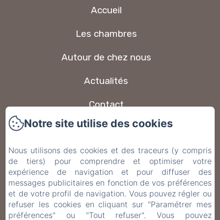
Accueil
Les chambres
Autour de chez nous
Actualités
Contact
Notre site utilise des cookies
Foire aux questions
Nous utilisons des cookies et des traceurs (y compris
Politique de confidentialité
de tiers) pour comprendre et optimiser votre
expérience de navigation et pour diffuser des
Informations légales
messages publicitaires en fonction de vos préférences
et de votre profil de navigation. Vous pouvez régler ou
Informations sur les cookies
refuser les cookies en cliquant sur "Paramétrer mes
préférences" ou "Tout refuser". Vous pouvez