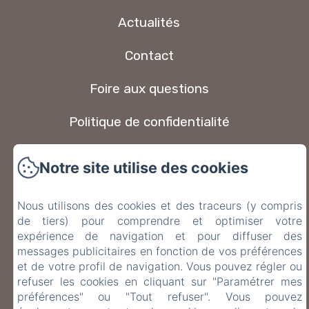
Actualités
Contact
Foire aux questions
Politique de confidentialité
Informations légales
Notre site utilise des cookies
Informations sur les cookies
Nous utilisons des cookies et des traceurs (y compris
de tiers) pour comprendre et optimiser votre
EN
FR
ES
IT
DE
expérience de navigation et pour diffuser des
messages publicitaires en fonction de vos préférences
Créé par Amenitiz
et de votre profil de navigation. Vous pouvez régler ou
refuser les cookies en cliquant sur "Paramétrer mes
Conditions Générales de Vente
préférences" ou "Tout refuser". Vous pouvez