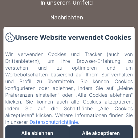
In unserem Umfeld
Nachrichten
Kontakt
Unsere Website verwendet Cookies
FAQ
Wir verwenden Cookies und Tracker (auch von
Drittanbietern), um Ihre Browser-Erfahrung zu
Datenschutzerklärung
verstehen und zu optimieren und um
Werbebotschaften basierend auf Ihrem Surfverhalten
Rechtliche Informationen
und Profil zu übermitteln. Sie können Cookies
konfigurieren oder ablehnen, indem Sie auf „Meine
Cookie-Informationen
Präferenzen einstellen" oder „Alle Cookies ablehnen"
klicken. Sie können auch alle Cookies akzeptieren,
indem Sie auf die Schaltfläche „Alle Cookies
EN
FR
ES
IT
DE
akzeptieren" klicken. Weitere Informationen finden Sie
in unserer
Datenschutzrichtlinie
.
Powered mit Amenitiz
Alle ablehnen
Alle akzeptieren