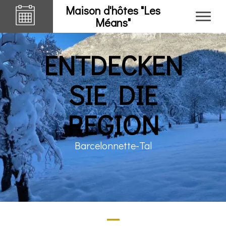
Maison d'hôtes "Les
Méans"
ENTDECKEN
SIE DIE
REGION
Barcelonnette-Tal