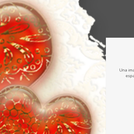
Una ima
espa