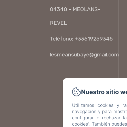
04340 - MEOLANS-
REVEL
Teléfono: +33619259345
lesmeansubaye@gmail.com
Nuestro sitio w
Utilizamos cookies y r
navegación y para mostra
configurar o rechazar l
cookies". También puedes 