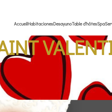
Accueil
Habitaciones
Desayuno
Table d'hôtes
Spa
Ser
AINT VALENT