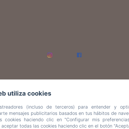
eb utiliza cookies
astreadores (incluso de terceros) para entender y opti
rte mensajes publicitarios basados en tus hábitos de naveg
as cookies haciendo clic en "Configurar mis preferencia
aceptar todas las cookies haciendo clic en el botón "Acepta
EN
FR
ES
IT
DE