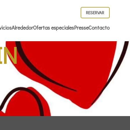
RESERVAR
vicios
Alrededor
Ofertas especiales
Presse
Contacto
IN