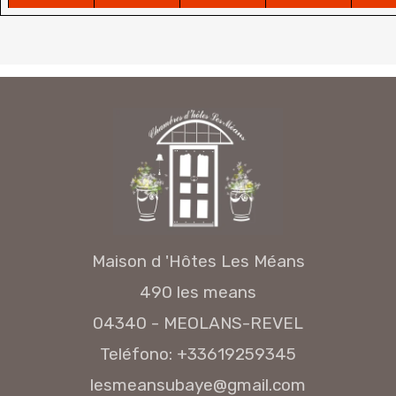
desde
desde
desde
desde
de
150€
150€
150€
150€
15
30
31
1
2
desde
desde
desde
desde
de
150€
150€
150€
150€
15
Maison d 'Hôtes Les Méans
490 les means
04340 - MEOLANS-REVEL
Teléfono: +33619259345
lesmeansubaye@gmail.com