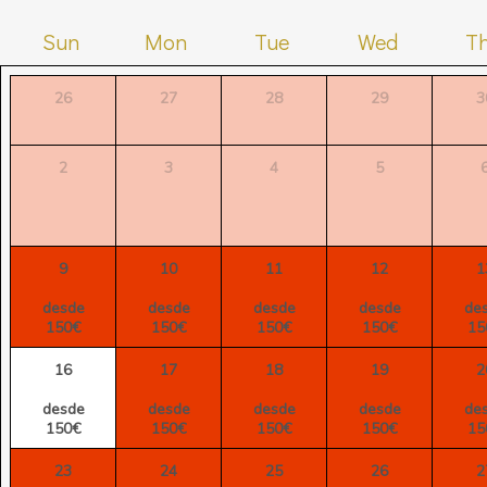
Sun
Mon
Tue
Wed
T
26
27
28
29
3
2
3
4
5
9
10
11
12
1
desde
desde
desde
desde
de
150€
150€
150€
150€
15
16
17
18
19
2
desde
desde
desde
desde
de
150€
150€
150€
150€
15
23
24
25
26
2