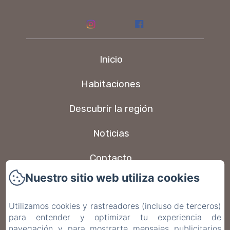
Inicio
Habitaciones
Descubrir la región
Noticias
Contacto
Nuestro sitio web utiliza cookies
FAQ
Utilizamos cookies y rastreadores (incluso de terceros)
Política de privacidad
para entender y optimizar tu experiencia de
navegación y para mostrarte mensajes publicitarios