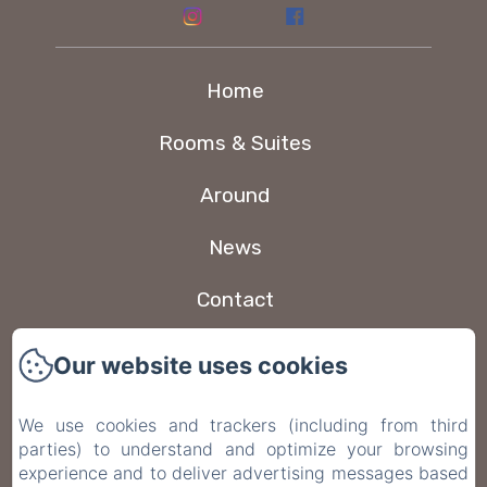
Home
Rooms & Suites
Around
News
Contact
New Menu Item
Our website uses cookies
Privacy Policy
We use cookies and trackers (including from third
parties) to understand and optimize your browsing
Legal Information
experience and to deliver advertising messages based